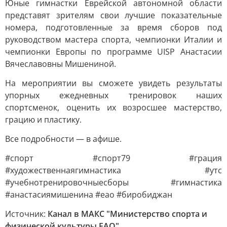
Юные гимнастки Еврейской автономной области
представят зрителям свои лучшие показательные
номера, подготовленные за время сборов под
руководством мастера спорта, чемпионки Италии и
чемпионки Европы по программе UISP Анастасии
Вячеславовны Мишениной.
На мероприятии вы сможете увидеть результаты
упорных ежедневных тренировок наших
спортсменок, оценить их возросшее мастерство,
грацию и пластику.
Все подробности — в афише.
#спорт #спорт79 #грация
#художественнаягимнастика #утс
#учебнотренировочныесборы #гимнастика
#анастасиямишенина #еао #биробиджан
Источник:
Канал в МАКС "Министерство спорта и
физической культуры ЕАО"