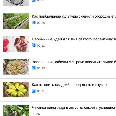
03:11
Как прибыльные культуры сменили огородные у
02:26
Необычные идеи для Дня святого Валентина: в
02:11
Запеченные кабачки с сыром: восхитительное 
01:25
Как готовить сладкий перец легко и вкусно
01:11
Чеканка винограда в августе: секреты успешно
00:26