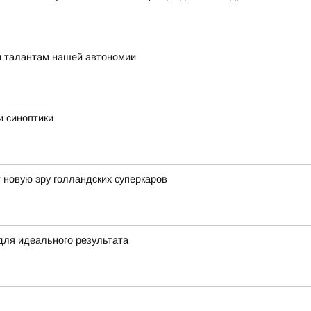
м талантам нашей автономии
и синоптики
 новую эру голландских суперкаров
для идеального результата