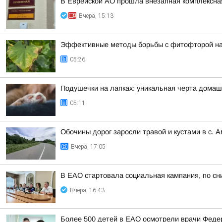
В Еврейской АО прошла внезапная комплексная
Вчера, 15:13
Эффективные методы борьбы с фитофторой на 
05:26
Подушечки на лапках: уникальная черта дома
05:11
Обочины дорог заросли травой и кустами в с. 
Вчера, 17:05
В ЕАО стартовала социальная кампания, по сн
Вчера, 16:43
Более 500 детей в ЕАО осмотрели врачи Федер