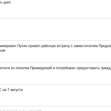
» дан!
имирович Путин провёл рабочую встречу с заместителем Пред
вым
вителя из поселка Приамурский и потребовал предоставить граж
 на 7 августа