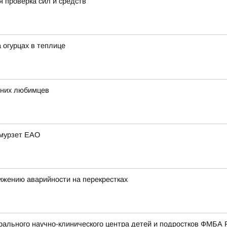
 проверка сил и средств
огурцах в теплице
шних любимцев
Амурзет ЕАО
ижению аварийности на перекрестках
ального научно-клинического центра детей и подростков ФМБА 