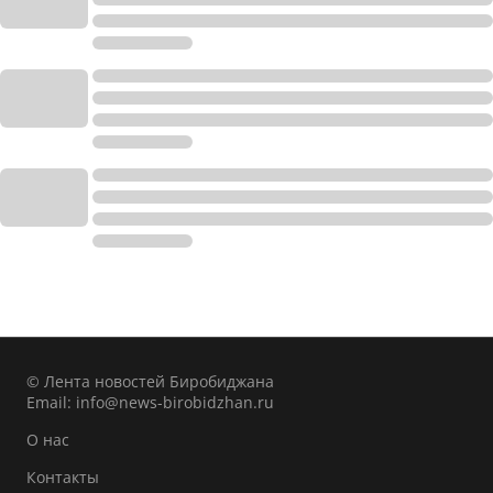
© Лента новостей Биробиджана
Email:
info@news-birobidzhan.ru
О нас
Контакты