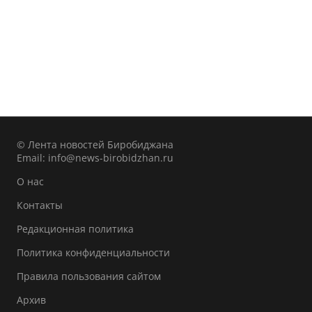
© Лента новостей Биробиджана
Email:
info@news-birobidzhan.ru
О нас
Контакты
Редакционная политика
Политика конфиденциальности
Правила пользования сайтом
Архив