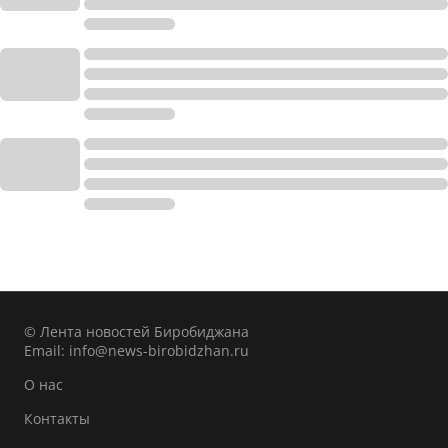
© Лента новостей Биробиджана
Email:
info@news-birobidzhan.ru
О нас
Контакты