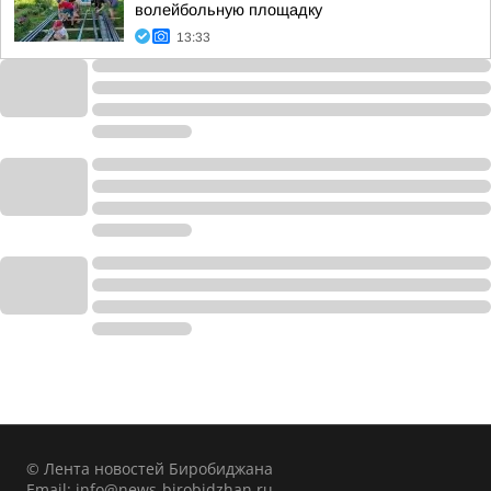
волейбольную площадку
13:33
© Лента новостей Биробиджана
Email:
info@news-birobidzhan.ru