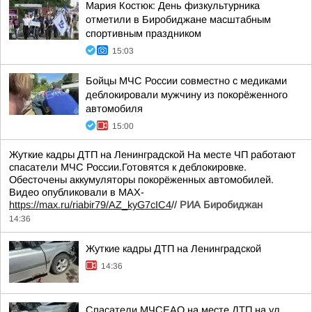
Мария Костюк: День физкультурника
отметили в Биробиджане масштабным
спортивным праздником
15:03
Бойцы МЧС России совместно с медиками
деблокировали мужчину из покорёженного
автомобиля
15:00
Жуткие кадры ДТП на Ленинградской На месте ЧП работают
спасатели МЧС России.Готовятся к деблокировке.
Обесточены аккумуляторы покорёженных автомобилей.
Видео опубликовали в МАХ-
https://max.ru/riabir79/AZ_kyG7cIC4
//
РИА Биробиджан
14:36
Жуткие кадры ДТП на Ленинградской
14:36
Спасатели МЧСЕАО на месте ДТП на ул.