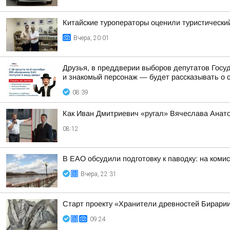
Китайские туроператоры оценили туристическ
Вчера, 20:01
Друзья, в преддверии выборов депутатов Гос
и знакомый персонаж — будет рассказывать о 
08:39
Как Иван Дмитриевич «ругал» Вячеслава Анат
08:12
В ЕАО обсудили подготовку к паводку: на ком
Вчера, 22:31
Старт проекту «Хранители древностей Бирарии
09:24