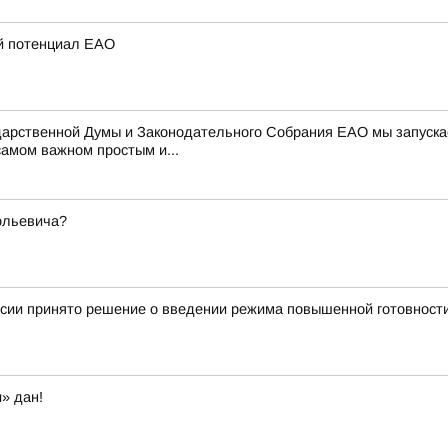
ий потенциал ЕАО
ударственной Думы и Законодательного Собрания ЕАО мы запуск
самом важном простым и...
ольевича?
иссии принято решение о введении режима повышенной готовност
» дан!