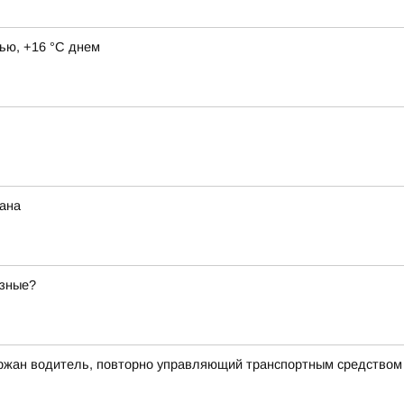
ью, +16 °C днем
жана
азные?
ржан водитель, повторно управляющий транспортным средством