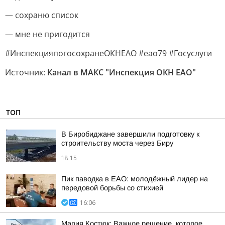
— сохраню список
— мне не пригодится
#ИнспекцияпогосохранеОКНЕАО #еао79 #Госуслуги
Источник:
Канал в МАКС "Инспекция ОКН ЕАО"
ТОП
В Биробиджане завершили подготовку к
строительству моста через Биру
18:15
Пик паводка в ЕАО: молодёжный лидер на
передовой борьбы со стихией
16:06
Мария Костюк: Важное решение, которое