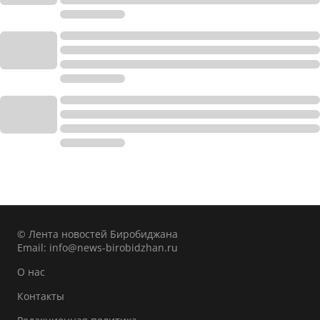
© Лента новостей Биробиджана
Email:
info@news-birobidzhan.ru
О нас
Контакты