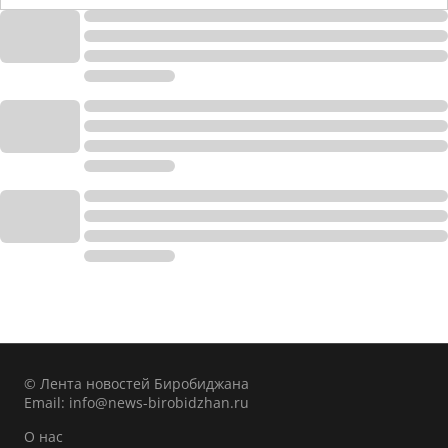
© Лента новостей Биробиджана
Email:
info@news-birobidzhan.ru
О нас