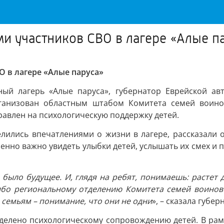
ми участников СВО в лагере «Алые п
О в лагере «Алые паруса»
ный лагерь «Алые паруса», губернатор Еврейской а
рганизован областным штабом Комитета семей воино
равлен на психологическую поддержку детей.
елились впечатлениями о жизни в лагере, рассказали 
бенно важно увидеть улыбки детей, услышать их смех и 
 было будущее. И, глядя на ребят, понимаешь: растет 
сибо региональному отделению Комитета семей воинов
а семьям – понимание, что они не одни
», – сказала губе
елено психологическому сопровождению детей. В рамка