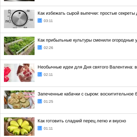
Как избежать сырой выпечки: простые секреты
03:11
Как прибыльные культуры сменили огородные у
02:26
Необычные идеи для Дня святого Валентина: в
02:11
Запеченные кабачки с сыром: восхитительное 
01:25
Как готовить сладкий перец легко и вкусно
01:11