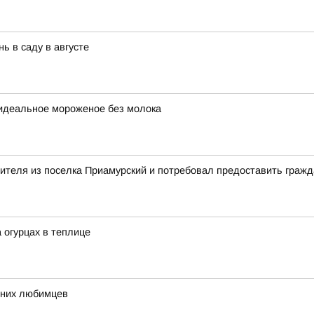
ь в саду в августе
 идеальное мороженое без молока
вителя из поселка Приамурский и потребовал предоставить граж
огурцах в теплице
шних любимцев