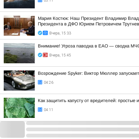
05:11
Мария Костюк: Наш Президент Владимир Влад
Президента в ДФО Юрием Петровичем Трутне
Вчера, 15:33
Внимание! Угроза паводка в ЕАО — сводка МЧС
Вчера, 15:45
Возрождение Spyker: Виктор Мюллер запускает
04:26
Как защитить капусту от вредителей: простые
04:11