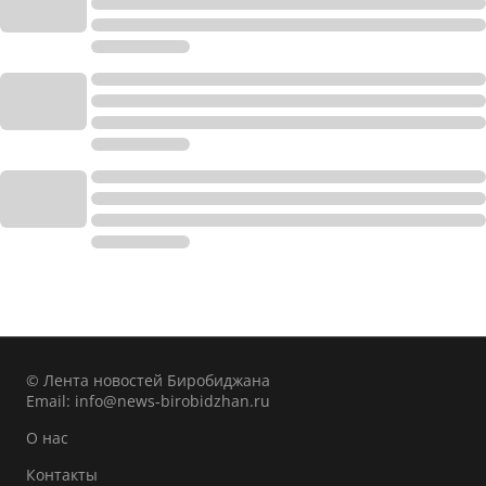
© Лента новостей Биробиджана
Email:
info@news-birobidzhan.ru
О нас
Контакты