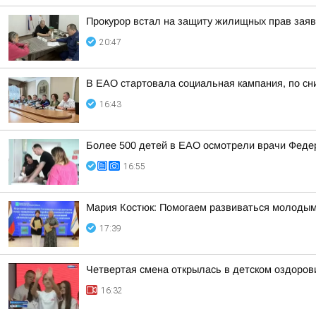
Прокурор встал на защиту жилищных прав зая
20:47
В ЕАО стартовала социальная кампания, по сн
16:43
Более 500 детей в ЕАО осмотрели врачи Федер
16:55
Мария Костюк: Помогаем развиваться молоды
17:39
Четвертая смена открылась в детском оздоро
16:32