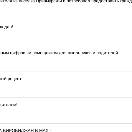
вителя из поселка Приамурский и потребовал предоставить гра
» дан!
диным цифровым помощником для школьников и родителей
ный рецепт
дителем!
А БИРОБИДЖАН В МАХ -