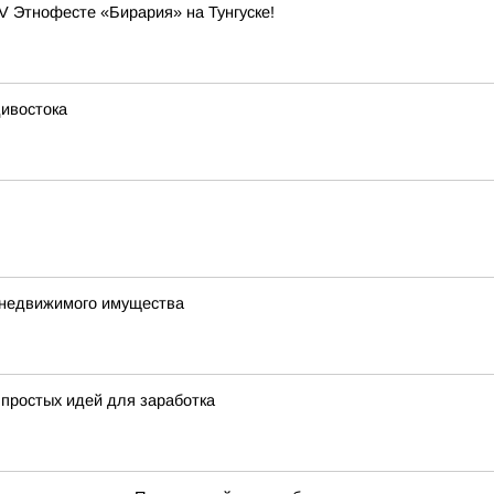
V Этнофесте «Бирария» на Тунгуске!
дивостока
е недвижимого имущества
 простых идей для заработка