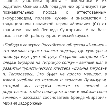
Главные участники проекта – школьники и их
родители. Осенью 2026 года для них организуют три
познавательных похода с аттестованным
экскурсоводом, полевой кухней и знакомством с
традиционной нанайской игрой «Апокачи» (0+) от
хранителя знаний Леонида Сунгоркина. А на базе
школы начнёт работу туристический кружок.
«
Победа в конкурсе Российского общества «Знание» –
это высокая оценка нашего подхода, где культура и
природа идут рука об руку. Создание экотропы «По
следам бираров на Тигриную сопку» – важный шаг в
развитии туристического кластера «Долина тигров»в
п. Теплоозерск. Это будет не просто маршрут, а
живой учебник по истории и экологии Приамурья,
который мы создаём вместе со школой и
родителями, чтобы наши дети знали и любили свою
землю»
, – рассказал сооснователь бренда «Бирария»
Михаил Задорожный.