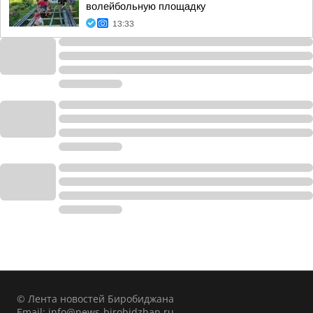
волейбольную площадку
13:33
© Лента новостей Биробиджана
Email:
info@news-birobidzhan.ru