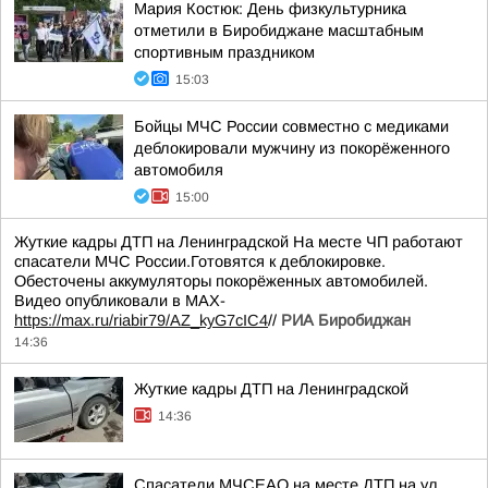
Мария Костюк: День физкультурника
отметили в Биробиджане масштабным
спортивным праздником
15:03
Бойцы МЧС России совместно с медиками
деблокировали мужчину из покорёженного
автомобиля
15:00
Жуткие кадры ДТП на Ленинградской На месте ЧП работают
спасатели МЧС России.Готовятся к деблокировке.
Обесточены аккумуляторы покорёженных автомобилей.
Видео опубликовали в МАХ-
https://max.ru/riabir79/AZ_kyG7cIC4
//
РИА Биробиджан
14:36
Жуткие кадры ДТП на Ленинградской
14:36
Спасатели МЧСЕАО на месте ДТП на ул.