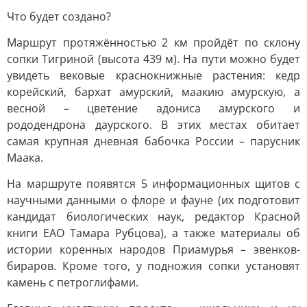
Что будет создано?
Маршрут протяжённостью 2 км пройдёт по склону
сопки Тигриной (высота 439 м). На пути можно будет
увидеть вековые краснокнижные растения: кедр
корейский, бархат амурский, маакию амурскую, а
весной – цветение адониса амурского и
рододендрона даурского. В этих местах обитает
самая крупная дневная бабочка России – парусник
Маака.
На маршруте появятся 5 информационных щитов с
научными данными о флоре и фауне (их подготовит
кандидат биологических наук, редактор Красной
книги ЕАО Тамара Рубцова), а также материалы об
истории коренных народов Приамурья – эвенков-
бираров. Кроме того, у подножия сопки установят
камень с петроглифами.