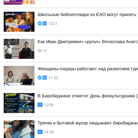
Школьные библиотекари из ЕАО могут принять 
10:21
Как Иван Дмитриевич «ругал» Вячеслава Анат
08:12
Женщины-лидеры работают над развитием ту
11:03
В Биробиджане отметят День физкультурника (
10:06
Тряпки и бытовой мусор скидывают биробиджан
14:06