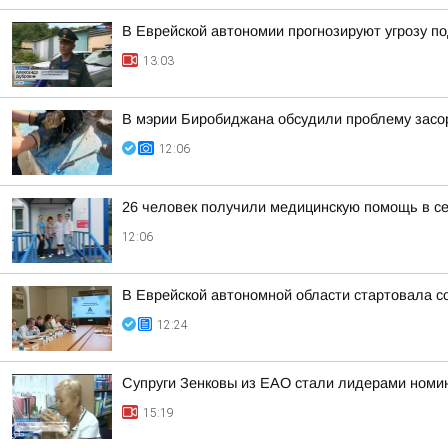
В Еврейской автономии прогнозируют угрозу п
13:03
В мэрии Биробиджана обсудили проблему засо
12:06
26 человек получили медицинскую помощь в 
12:06
В Еврейской автономной области стартовала с
12:24
Супруги Зенковы из ЕАО стали лидерами номин
15:19