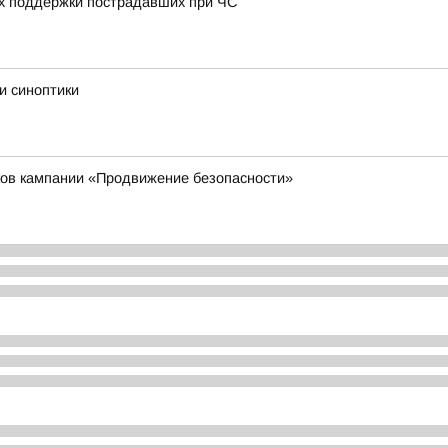
ах поддержки пострадавших при ЧС
и синоптики
иков кампании «Продвижение безопасности»