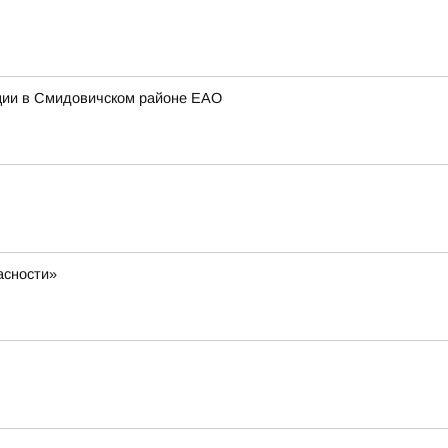
нции в Смидовичском районе ЕАО
асности»