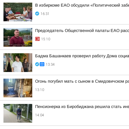
В избиркоме ЕАО обсудили «Политический заб
16:31
Председатель Общественной палаты ЕАО расск
15:10
Бадма Башанкаев проверил работу Дома соци
13:34
Огонь погубил мать с сыном в Смидовичском р
13:10
Пенсионерка из Биробиджана решила стать инв
14:04