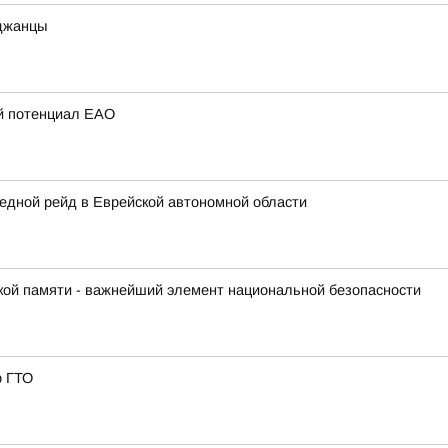
иджанцы
ий потенциал ЕАО
едной рейд в Еврейской автономной области
кой памяти - важнейший элемент национальной безопасности
р ГТО