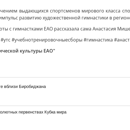
чением выдающихся спортсменов мирового класса спо
мпульс развитию художественной гимнастики в регион
боты с гимнастками ЕАО рассказала сама Анастасия Миш
а #утс #учебнотренировочныесборы #гимнастика #ана
ической культуры ЕАО"
оте вблизи Биробиджана
солютных первенствах Кубка мира