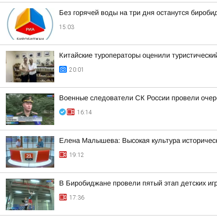
Без горячей воды на три дня останутся бироб
15:03
Китайские туроператоры оценили туристическ
20:01
Военные следователи СК России провели очер
16:14
Елена Малышева: Высокая культура историчес
19:12
В Биробиджане провели пятый этап детских иг
17:36