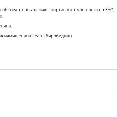
собствует повышению спортивного мастерства в ЕАО,
е.
енина.
стасиямишенина #еао #биробиджан