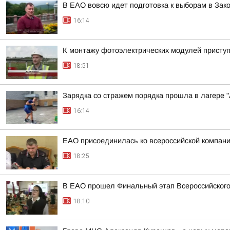
В ЕАО вовсю идет подготовка к выборам в Зак
16:14
К монтажу фотоэлектрических модулей присту
18:51
Зарядка со стражем порядка прошла в лагере 
16:14
ЕАО присоединилась ко всероссийской компани
18:25
В ЕАО прошел Финальный этап Всероссийског
18:10