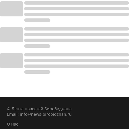
© Лента новостей Биробиджана
Email:
info@news-birobidzhan.ru
О нас