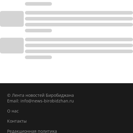
© Лента новостей Биробиджана
Email:
info@news-birobidzhan.ru
О нас
Контакты
Редакционная политика