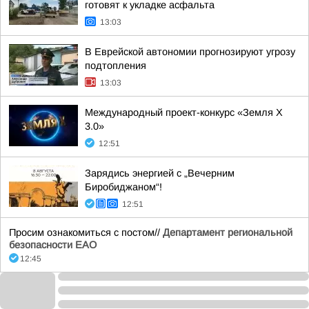
готовят к укладке асфальта
13:03
В Еврейской автономии прогнозируют угрозу
подтопления
13:03
Международный проект-конкурс «Земля X
3.0»
12:51
Зарядись энергией с „Вечерним
Биробиджаном“!
12:51
Просим ознакомиться с постом//
Департамент региональной
безопасности ЕАО
12:45