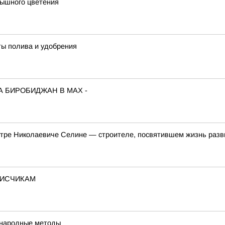
пышного цветения
ты полива и удобрения
А БИРОБИДЖАН В МАХ -
етре Николаевиче Селине — строителе, посвятившем жизнь разв
ПИСЧИКАМ
 народные методы