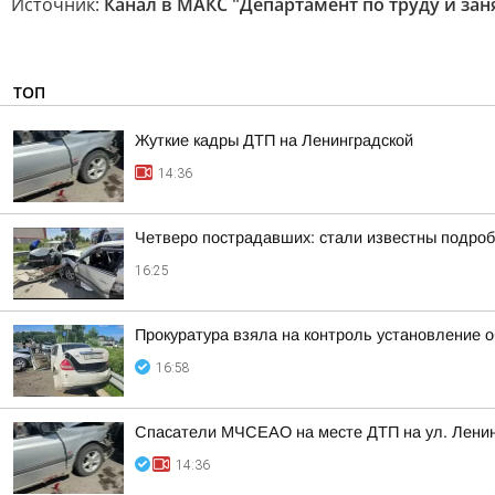
Источник:
Канал в МАКС "Департамент по труду и зан
ТОП
Жуткие кадры ДТП на Ленинградской
14:36
Четверо пострадавших: стали известны подроб
16:25
Прокуратура взяла на контроль установление 
16:58
Спасатели МЧСЕАО на месте ДТП на ул. Лени
14:36