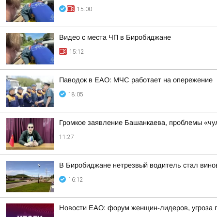
15:00
Видео с места ЧП в Биробиджане
15:12
Паводок в ЕАО: МЧС работает на опережение
18:05
Громкое заявление Башанкаева, проблемы «чул
11:27
В Биробиджане нетрезвый водитель стал винов
16:12
Новости ЕАО: форум женщин-лидеров, угроза