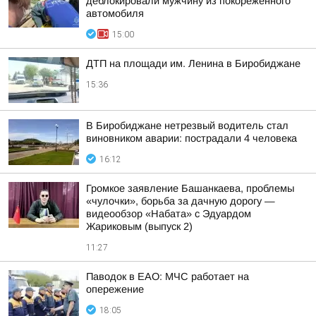
деблокировали мужчину из покорёженного
автомобиля
15:00
ДТП на площади им. Ленина в Биробиджане
15:36
В Биробиджане нетрезвый водитель стал
виновником аварии: пострадали 4 человека
16:12
Громкое заявление Башанкаева, проблемы
«чулочки», борьба за дачную дорогу —
видеообзор «Набата» с Эдуардом
Жариковым (выпуск 2)
11:27
Паводок в ЕАО: МЧС работает на
опережение
18:05