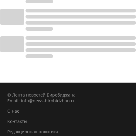
© Лента новостей Биробиджана
Email:
info@news-birobidzhan.ru
О нас
Контакты
Редакционная политика