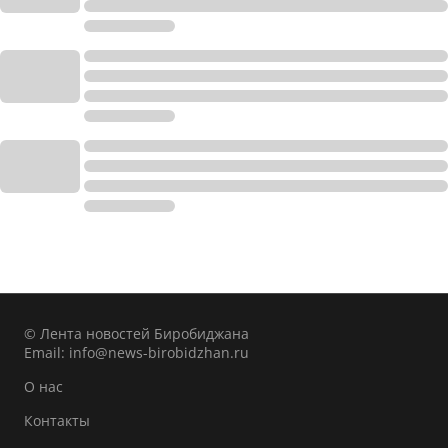
© Лента новостей Биробиджана
Email:
info@news-birobidzhan.ru
О нас
Контакты