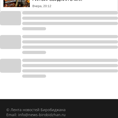
Вчера, 20:12
© Лента новостей Биробиджана
Email:
info@news-birobidzhan.ru