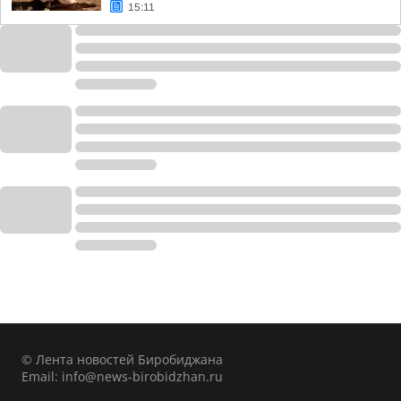
15:11
© Лента новостей Биробиджана
Email:
info@news-birobidzhan.ru