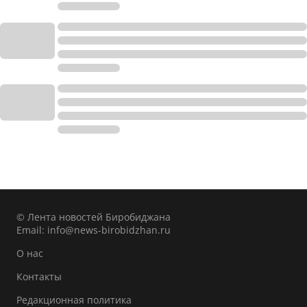
© Лента новостей Биробиджана
Email:
info@news-birobidzhan.ru
О нас
Контакты
Редакционная политика