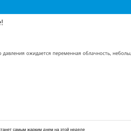
!
давления ожидается переменная облачность, небольшой
станет самым жарким днем на этой неделе