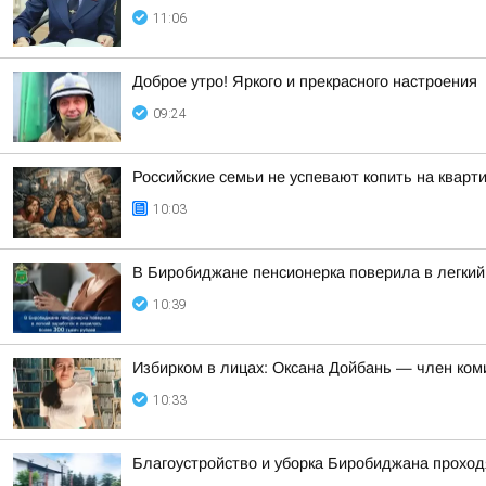
11:06
Доброе утро! Яркого и прекрасного настроения
09:24
Российские семьи не успевают копить на кварт
10:03
В Биробиджане пенсионерка поверила в легкий
10:39
Избирком в лицах: Оксана Дойбань — член ком
10:33
Благоустройство и уборка Биробиджана прохо