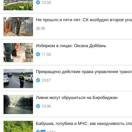
10:30
Не прошло и пяти лет: СК возбудил второе уг
08:09
Избирком в лицах: Оксана Дойбань
11:03
Прекращено действие права управления транс
10:57
Ливни могут обрушиться на Биробиджан
10:39
Бабушка, голубика и МЧС: как находчивость с