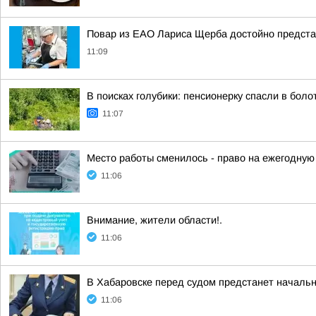
Повар из ЕАО Лариса Щерба достойно предста
11:09
В поисках голубики: пенсионерку спасли в бол
11:07
Место работы сменилось - право на ежегодну
11:06
Внимание, жители области!.
11:06
В Хабаровске перед судом предстанет начальн
11:06