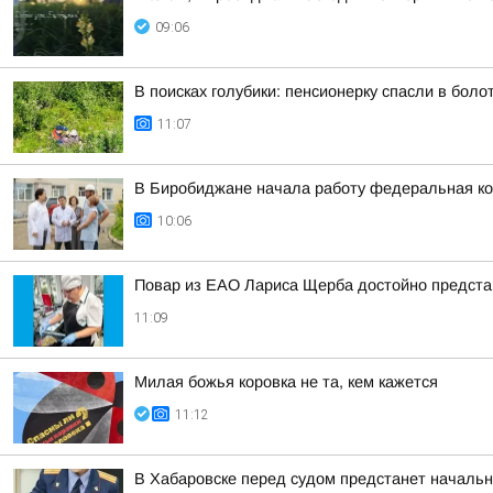
09:06
В поисках голубики: пенсионерку спасли в бол
11:07
В Биробиджане начала работу федеральная к
10:06
Повар из ЕАО Лариса Щерба достойно предста
11:09
Милая божья коровка не та, кем кажется
11:12
В Хабаровске перед судом предстанет начальн