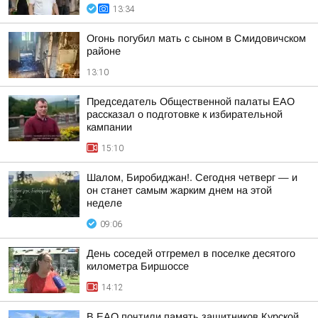
13:34
Огонь погубил мать с сыном в Смидовичском
районе
13:10
Председатель Общественной палаты ЕАО
рассказал о подготовке к избирательной
кампании
15:10
Шалом, Биробиджан!. Сегодня четверг — и
он станет самым жарким днем на этой
неделе
09:06
День соседей отгремел в поселке десятого
километра Биршоссе
14:12
В ЕАО почтили память защитников Курской