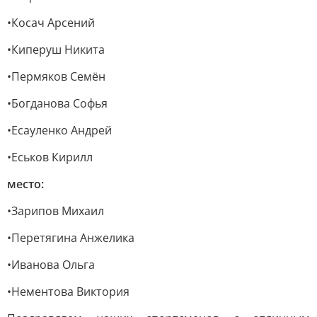
•Косач Арсений
•Киперуш Никита
•Пермяков Семён
•Богданова Софья
•Есауленко Андрей
•Еськов Кирилл
место:
•Зарипов Михаил
•Перетягина Анжелика
•Иванова Ольга
•Нементова Виктория