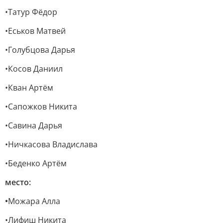
•Татур Фёдор
•Еськов Матвей
•Голубцова Дарья
•Косов Даниил
•Кван Артём
•Сапожков Никита
•Савина Дарья
•Ничкасова Владислава
•Беденко Артём
место:
•
Можара Алла
•Лифиш Никита