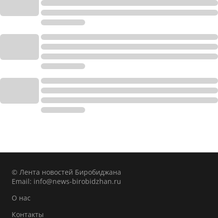
© Лента новостей Биробиджана
Email:
info@news-birobidzhan.ru
О нас
Контакты