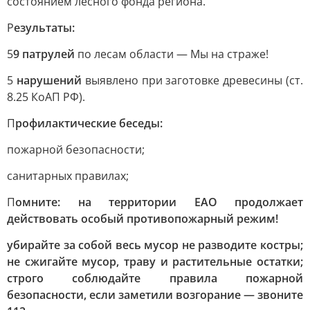
состоянием лесного фонда региона.
Р
езультаты:
5
9 патрулей
по лесам области — Мы на страже!
5
нарушений
выявлено при заготовке древесины (ст.
8.25 КоАП РФ).
П
рофилактические беседы:
пожарной безопасности;
санитарных правилах;
П
омните: на территории ЕАО продолжает
действовать особый противопожарный режим!
убирайте за собой весь мусор не разводите костры;
не сжигайте мусор, траву и растительные остатки;
строго соблюдайте правила пожарной
безопасности, если заметили возгорание — звоните