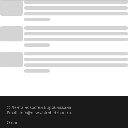
© Лента новостей Биробиджана
Email:
info@news-birobidzhan.ru
О нас