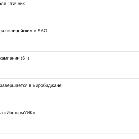
еле Птичник
ся полицейским в ЕАО
кампании (6+)
у завершается в Биробиджане
кта «ИнформУИК»