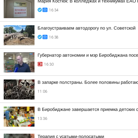
Мария Костюк: В колледжах и техникумах ЕАО
16:34
Благоустраиваем автодорогу по ул. Советской
16:38
Губернатор автономии и мэр Биробиджана посе
16:30
В запарке полстраны. Более половины работаю
11:06
В Биробиджане завершается приемка детских с
13:36
Терапия с усатыми-полосатыми