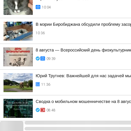
10:04
В мэрии Биробиджана обсудили проблему засо
10:36
8 августа — Всероссийский день физкультурник
09:39
Юрий Трутнев: Важнейшей для нас задачей мы
11:36
Сводка о мобильном мошенничестве на 8 авгус
08:48