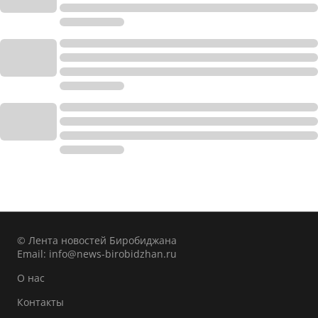
© Лента новостей Биробиджана
Email:
info@news-birobidzhan.ru
О нас
Контакты