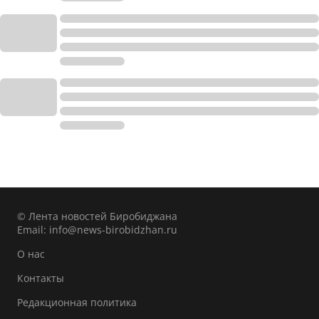
© Лента новостей Биробиджана
Email:
info@news-birobidzhan.ru
О нас
Контакты
Редакционная политика