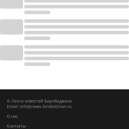
© Лента новостей Биробиджана
Email:
info@news-birobidzhan.ru
О нас
Контакты