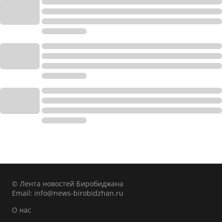
© Лента новостей Биробиджана
Email:
info@news-birobidzhan.ru
О нас