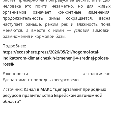
растёт примерно на полградуса за десятилетие. Для
человека это почти незаметно, но для живых
организмов означает конкретные изменения:
продолжительность зимы сокращается, весна
наступает раньше, режим рек и влажность почв
меняются, а вместе с ними — условия зимовки,
размножения и кормовой базы.
Подробнее:
https://ecosphere.press/2026/05/21/bogomol-stal-
indikatorom-klimaticheskih-izmenenij-v-srednej-polose-
rossii/
#эконовости #экологияеао
#департаментприродныхресурсовеао
Источник:
Канал в МАКС "Департамент природных
ресурсов правительства Еврейской автономной
области"