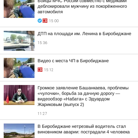
Бойцы МЧС России совместно с медиками
деблокировали мужчину из покорёженного
автомобиля
15:00
ДТП на площади им. Ленина в Биробиджане
15:36
Видео с места ЧП в Биробиджане
15:12
Громкое заявление Башанкаева, проблемы
«чулочки», борьба за дачную дорогу —
видеообзор «Набата» с Эдуардом
Жариковым (выпуск 2)
11:27
В Биробиджане нетрезвый водитель стал
виновником аварии: пострадали 4 человека