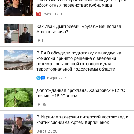
абсолютных первенствах Кубка мира
Вчера, 17:08
Как Иван Дмитриевич «ругал» Вячеслава
Анатольевича?
08:12
В ЕАО обсудили подготовку к паводку: на
комиссии принято решение о введении
режима повышенной готовности для
территориальной подсистемы области
Вчера, 22:31
Долгожданная прохлада. Хабаровск +12 °C
ночью, +16 °C днем
08:06
В Израиле задержан питерский востоковед и
критик сионизма Артём Кирпиченок
Вчера, 23:28