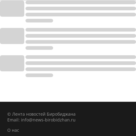
© Лента новостей Биробиджана
Email:
info@news-birobidzhan.ru
О нас