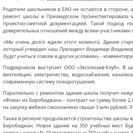
Родители школьников в ЕАО не остаются в стороне, 
ремонт школы в Приамурском проинспектировала м
проектно-сметной документацией. Такой подход п
доверительных отношений между всеми участниками 
«Мы очень долго ждали этого момента. Здание стар
который утвердил наш Президент Владимир Владимиро
будут учиться совсем в других условиях»
, - комментир
Подрядчиком выступает ООО «Эксклюзив-Клуб». В ш
вентиляции, электричества, водоснабжения, канализ
современную систему пожаротушения.
Параллельно с ремонтом здания школа получит нову
«Фома» из Биробиджана – контракт на сумму более 2,
на закупку мебели сэкономлено свыше 3 млн рублей. 
Также в регионе продолжается строительство школы в
Биробиджан. Новое здание на 350 учебных мест бу
корпуса школы № 10 вместимостью 750 учебных мест. 