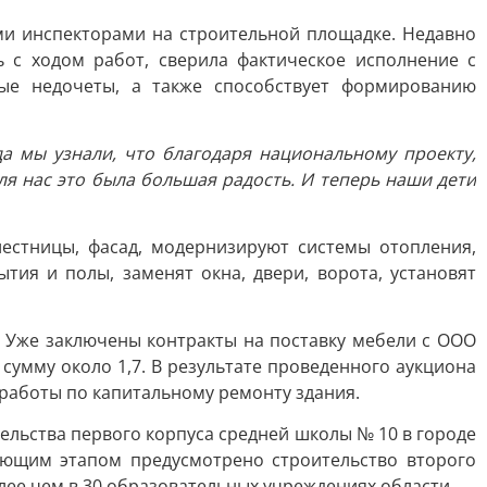
ыми инспекторами на строительной площадке. Недавно
с ходом работ, сверила фактическое исполнение с
ные недочеты, а также способствует формированию
а мы узнали, что благодаря национальному проекту,
я нас это была большая радость. И теперь наши дети
естницы, фасад, модернизируют системы отопления,
тия и полы, заменят окна, двери, ворота, установят
 Уже заключены контракты на поставку мебели с ООО
сумму около 1,7. В результате проведенного аукциона
 работы по капитальному ремонту здания.
ельства первого корпуса средней школы № 10 в городе
ующим этапом предусмотрено строительство второго
ее чем в 30 образовательных учреждениях области.