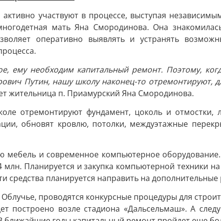
а активно участвуют в процессе, выступая независим
ногодетная мать Яна Смородинова. Она знакомилась 
озволяет оперативно выявлять и устранять возмож
процесса.
ое, ему необходим капитальный ремонт. Поэтому, когд
вич Путин, нашу школу наконец-то отремонтируют, дл
ует жительница п. Приамурский Яна Смородинова.
коле отремонтируют фундамент, цоколь и отмостки, л
ации, обновят кровлю, потолки, междуэтажные перекры
ю мебель и современное компьютерное оборудование.
4 млн. Планируется и закупка компьютерной техники на 
Эти средства планируется направить на дополнительные
 Облучье, проводятся конкурсные процедуры для строит
дет построено возле стадиона «Дальсельмаш». А след
В ближайшие годы капитальный ремонт пройдет еще бол