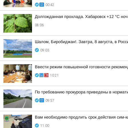
00:42
Долгожданная прохлада. Хабаровск +12 °C ноч
08:06
Шалом, Биробиджан!. Завтра, 8 августа, в Рос
09:03
Ввести режим повышенной готовности рекомен
10:21
По требованию прокурора приведены в нормати
09:57
Вам необходимо продлить срок действия сим-к
11:00