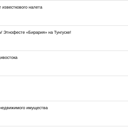
т известкового налета
V Этнофесте «Бирария» на Тунгуске!
дивостока
е недвижимого имущества