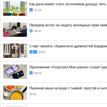
Как дача может стать источником дохода: пять
21:12
Прокурор встал на защиту жилищных прав зая
20:47
Старт проекту «Хранители древностей Бирарии
20:37
Приложение «Госуслуги Моя школа» станет е
20:12
Пшенная каша на воде с тыквой: простой и сыт
20:11