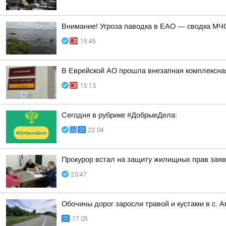
Внимание! Угроза паводка в ЕАО — сводка МЧС
15:45
В Еврейской АО прошла внезапная комплексная
15:13
Сегодня в рубрике #ДобрыеДела:
22:04
Прокурор встал на защиту жилищных прав зая
20:47
Обочины дорог заросли травой и кустами в с. 
17:05