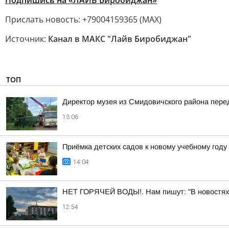
Подпишись на «ЛАЙВ Биробиджан»
Прислать новость: +79004159365 (МАХ)
Источник:
Канал в МАКС "Лайв Биробиджан"
ТОП
Директор музея из Смидовичского района пер
13:06
Приёмка детских садов к новому учебному год
14:04
НЕТ ГОРЯЧЕЙ ВОДЫ!. Нам пишут: "В новостях со
12:54