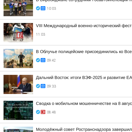
10:03
VIII Международный военно-исторический фес
11:03
В Облучье полицейские присоединились ко Все
09:42
Дальний Восток: итоги ВЭФ-2025 и развитие Е
09:33
Сводка о мобильном мошенничестве на 8 авгус
08:48
Молодёжный совет Ространснадзора завершил 