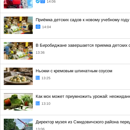
14:06
Приёмка детских садов к новому учебному год
14:04
В Биробиджане завершается приемка детских с
13:36
Ньокки с кремовым шпинатным соусом
13:25
Как мох может приумножить урожай: неожидан
13:10
Директор музея из Смидовичского района пер
13:06