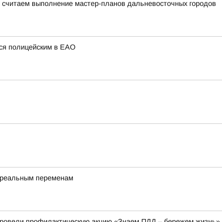
 считаем выполнение мастер-планов дальневосточных городов
ся полицейским в ЕАО
к реальным переменам
провели профилактическую акцию «Знаем ПДД – бережем жизнь»