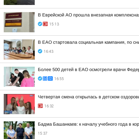
В Еврейской АО прошла внезапная комплексная
15:13
В ЕАО стартовала социальная кампания, по сн
16:43
Более 500 детей в ЕАО осмотрели врачи Федер
16:55
Четвертая смена открылась в детском оздоро
16:32
Бадма Башанкаев: к началу учебного года в к
15:37