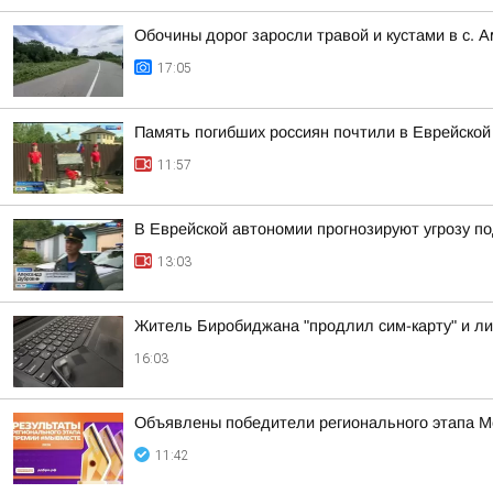
Обочины дорог заросли травой и кустами в с. 
17:05
Память погибших россиян почтили в Еврейской
11:57
В Еврейской автономии прогнозируют угрозу п
13:03
Житель Биробиджана "продлил сим-карту" и ли
16:03
Объявлены победители регионального этапа
11:42