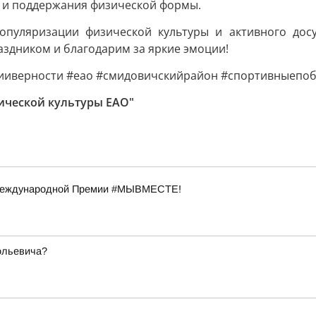
з и поддержания физической формы.
опуляризации физической культуры и активного досу
аздником и благодарим за яркие эмоции!
вииверности #еао #смидовичскийрайон #спортивныепо
ической культуры ЕАО"
 Международной Премии #МЫВМЕСТЕ!
ольевича?