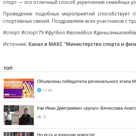
спорт — это отличный способ укрепления семейных у
Проведение подобных мероприятий способствует п
спортивных связей. Поздравляем всех участников с пр
#спорт #спорт79 #футбол #волейбол #деньсемьилюб
Источник:
Канал в МАКС "Министерство спорта и физ
ТОП
Объявлены победители регионального этапа
11:42
Как Иван Дмитриевич «ругал» Вячеслава Анат
08:12
Но есть и хорошие новости!