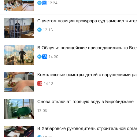
12:24
С учетом позиции прокурора суд заменил жите
12:13
В Облучье полицейские присоединились ко Все
14:30
Комплексные осмотры детей с нарушениями ра
14:13
Снова отключат горячую воду в Биробиджане
12:03
В Хабаровске руководитель строительной орга