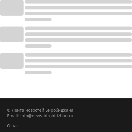
© Лента новостей Биробиджана
Email:
info@news-birobidzhan.ru
О нас