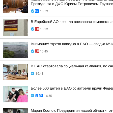
Президента в ДФО Юрием Петровичем Трутне
15:33
В Еврейской АО прошла внезапная комплексная
15:13
Внимание! Угроза паводка в ЕАО — сводка МЧС
15:45
В ЕАО стартовала социальная кампания, по сн
16:43
Более 500 детей в ЕАО осмотрели врачи Федер
16:55
Мария Костюк: Предприятия нашей области гот