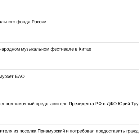
ального фонда России
народном музыкальном фестивале в Китае
Амурзет ЕАО
ал полномочный представитель Президента РФ в ДФО Юрий Трут
вителя из поселка Приамурский и потребовал предоставить граж