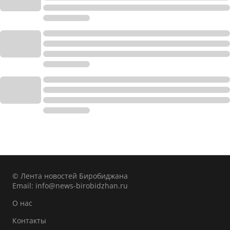
© Лента новостей Биробиджана
Email:
info@news-birobidzhan.ru
О нас
Контакты