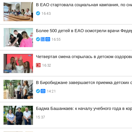
В ЕАО стартовала социальная кампания, по сн
16:43
Более 500 детей в ЕАО осмотрели врачи Федер
16:55
Четвертая смена открылась в детском оздоро
16:32
В Биробиджане завершается приемка детских с
14:21
Бадма Башанкаев: к началу учебного года в к
15:37