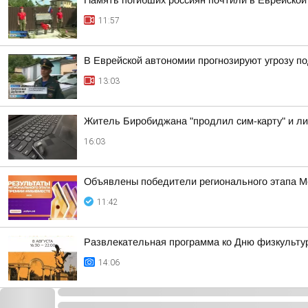
Память погибших россиян почтили в Еврейской
11:57
В Еврейской автономии прогнозируют угрозу п
13:03
Житель Биробиджана "продлил сим-карту" и ли
16:03
Объявлены победители регионального этапа
11:42
Развлекательная программа ко Дню физкульту
14:06