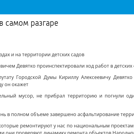
в самом разгаре
дах и на территории детских садов
вичем Девятко проинспектировали ход работ в детских с
утату Городской Думы Кириллу Алексеевичу Девятко
у он окажет
тельный мусор, не прибрал территорию и погнули оди
день в полном объеме завершено асфальтирование террит
, которые ремонтируют у нас по национальным проект
ями они проверяют динамику ремонта объектов Народн