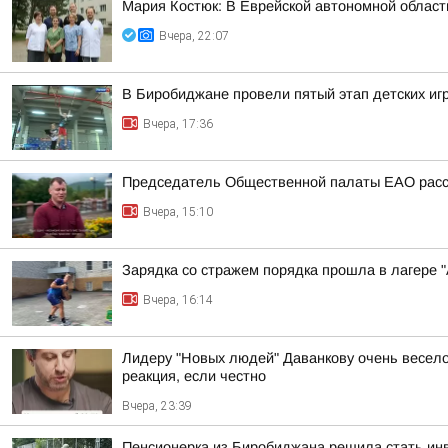
Мария Костюк: В Еврейской автономной област
Вчера, 22:07
В Биробиджане провели пятый этап детских иг
Вчера, 17:36
Председатель Общественной палаты ЕАО расск
Вчера, 15:10
Зарядка со стражем порядка прошла в лагере 
Вчера, 16:14
Лидеру "Новых людей" Даванкову очень весело о
реакция, если честно
Вчера, 23:39
Пенсионерка из Биробиджана решила стать инв