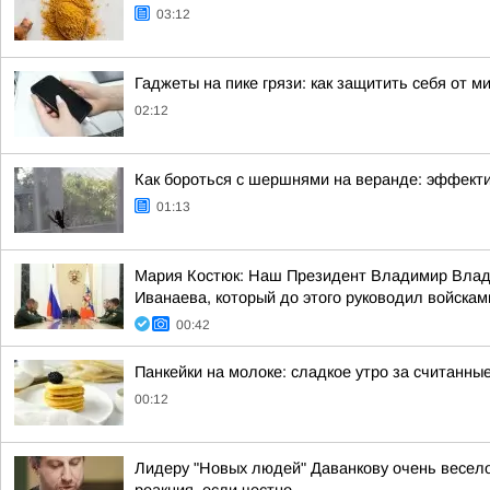
03:12
Гаджеты на пике грязи: как защитить себя от м
02:12
Как бороться с шершнями на веранде: эффект
01:13
Мария Костюк: Наш Президент Владимир Влади
Иванаева, который до этого руководил войскам
00:42
Панкейки на молоке: сладкое утро за считанны
00:12
Лидеру "Новых людей" Даванкову очень весело 