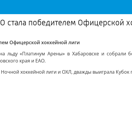
АО стала победителем Офицерской х
елем Офицерской хоккейной лиги
а льду «Платинум Арены» в Хабаровске и собрали бо
овского края и ЕАО.
у Ночной хоккейной лиги и ОХЛ, дважды выиграла Кубок