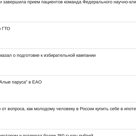
и завершила прием пациентов команда Федерального научно-кли
р ГТО
азал о подготовке к избирательной кампании
"Алые паруса" в ЕАО
т вопроса, как молодому человеку в России купить себе в ипоте
естором и потеряла более 350 тысяч рублей