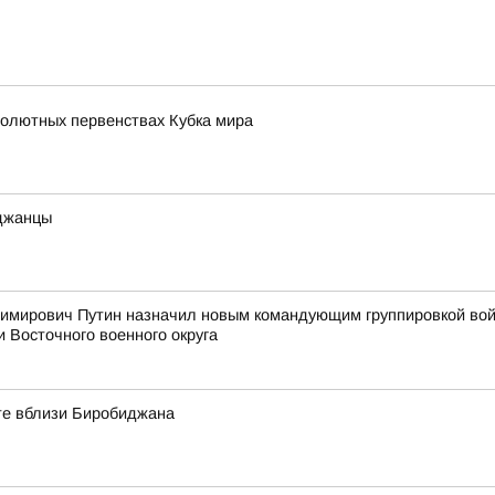
солютных первенствах Кубка мира
иджанцы
мирович Путин назначил новым командующим группировкой войс
и Восточного военного округа
оте вблизи Биробиджана