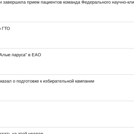
и завершила прием пациентов команда Федерального научно-кли
р ГТО
"Алые паруса" в ЕАО
азал о подготовке к избирательной кампании
елать на этой неделе