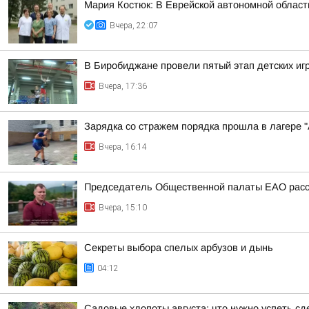
Мария Костюк: В Еврейской автономной област
Вчера, 22:07
В Биробиджане провели пятый этап детских иг
Вчера, 17:36
Зарядка со стражем порядка прошла в лагере 
Вчера, 16:14
Председатель Общественной палаты ЕАО расск
Вчера, 15:10
Секреты выбора спелых арбузов и дынь
04:12
Садовые хлопоты августа: что нужно успеть сд