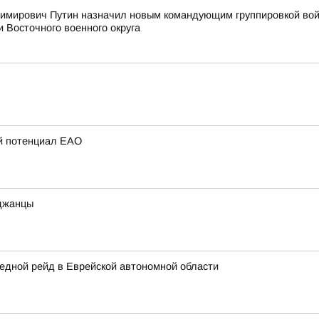
мирович Путин назначил новым командующим группировкой войс
и Восточного военного округа
ий потенциал ЕАО
иджанцы
едной рейд в Еврейской автономной области