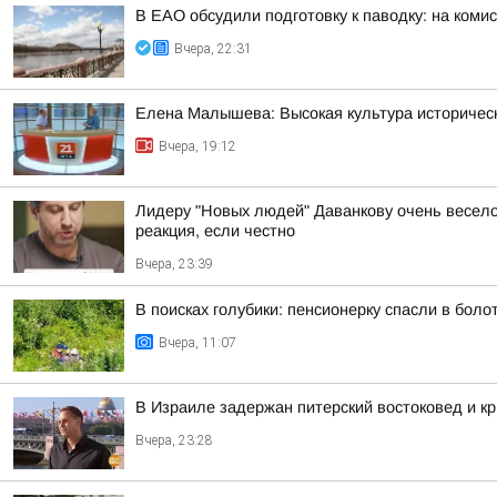
В ЕАО обсудили подготовку к паводку: на ком
Вчера, 22:31
Елена Малышева: Высокая культура историчес
Вчера, 19:12
Лидеру "Новых людей" Даванкову очень весело о
реакция, если честно
Вчера, 23:39
В поисках голубики: пенсионерку спасли в бол
Вчера, 11:07
В Израиле задержан питерский востоковед и к
Вчера, 23:28