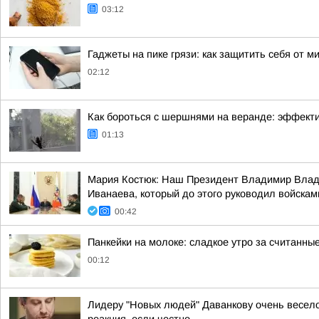
03:12
Гаджеты на пике грязи: как защитить себя от м
02:12
Как бороться с шершнями на веранде: эффект
01:13
Мария Костюк: Наш Президент Владимир Влади
Иванаева, который до этого руководил войскам
00:42
Панкейки на молоке: сладкое утро за считанны
00:12
Лидеру "Новых людей" Даванкову очень весело 