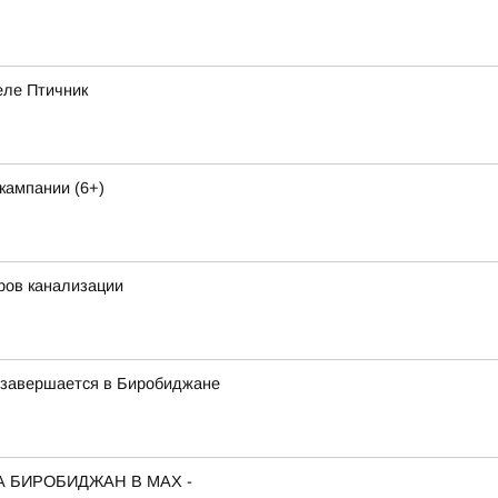
еле Птичник
кампании (6+)
ров канализации
у завершается в Биробиджане
А БИРОБИДЖАН В МАХ -