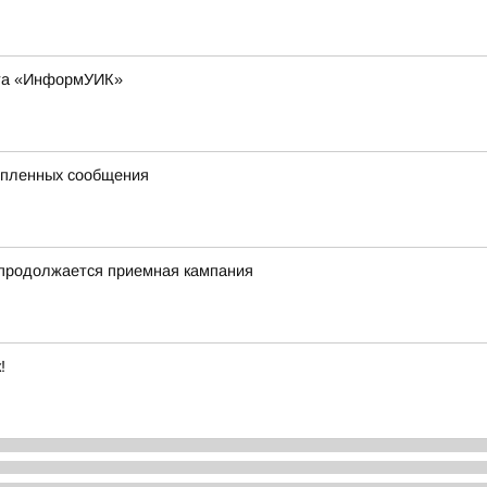
кта «ИнформУИК»
репленных сообщения
 продолжается приемная кампания
!