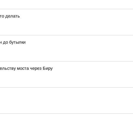
это делать
н до бутылки
ельству моста через Биру