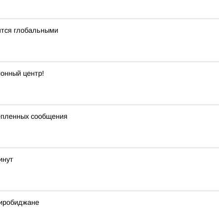
ятся глобальными
онный центр!
репленных сообщения
инут
Биробиджане