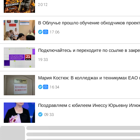
20:12
В Облучье прошло обучение обходчиков прое
17:06
Подключайтесь и переходите по ссылке в зак
19:33
Мария Костюк: В колледжах и техникумах ЕАО
16:34
Поздравляем с юбилеем Инессу Юрьевну Илюк
09:33