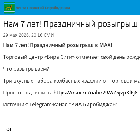
Нам 7 лет! Праздничный розыгрыш
СМИ
29 мая 2026, 20:16
Нам 7 лет! Праздничный розыгрыш в МАХ!
Торговый центр «Бира Сити» отмечает свой день рожд
Что разыгрываем?
Три вкусных набора колбасных изделий от торговой м
Просто подпишись -
https://max.ru/riabir79/AZ5jvpKlEj8
Источник:
Telegram-канал "РИА Биробиджан"
ТОП