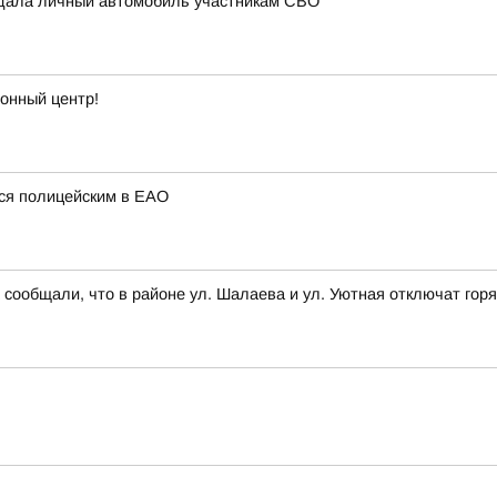
едала личный автомобиль участникам СВО
онный центр!
ся полицейским в ЕАО
общали, что в районе ул. Шалаева и ул. Уютная отключат горяч